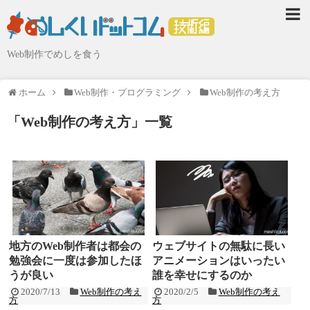
Web制作でめしを食う
ホーム
Web制作・プログラミング
Web制作の考え方
「
Web制作の考え方
」
一覧
地方のWeb制作者は都会の
ウェブサイトの無駄に長い
勉強会に一度は参加したほ
アニメーションはいったい
うが良い
誰を幸せにするのか
2020/7/13
Web制作の考え
2020/2/5
Web制作の考え
方
方