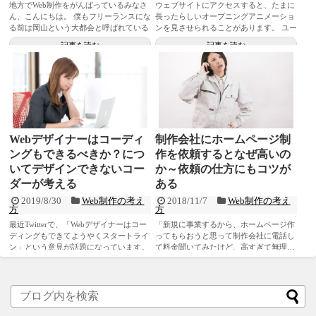
地方でWeb制作をがんばっているみなさ
ウェブサイトにアクセスすると、たまに
ん、こんにちは。 僕もフリーランスにな
長ったらしいオープニングアニメーショ
る前は岡山という大都会と呼ばれている
ンを見させられることがあります。 ユー
田舎にある小さなWeb...
ザーは、サイトにアニメー...
記事を読む
記事を読む
Webデザイナーはコーディ
制作会社にホームページ制
ングもできるべきか？につ
作を依頼するとなぜ高いの
いてデザインできないコー
か～依頼の仕方にもコツが
ダーが考える
ある
2019/8/30
Web制作の考え
2018/11/7
Web制作の考え
方
方
最近Twitterで、「Webデザイナーはコー
「新規に事業するから、ホームページ作
ディングもできてようやくスタートライ
ってもらおうと思って制作会社に電話し
ン」という意見が話題になっています。
て料金聞いてみたけど、高すぎて無理…
これについては...
自分で作るか…」 そして知...
記事を読む
記事を読む